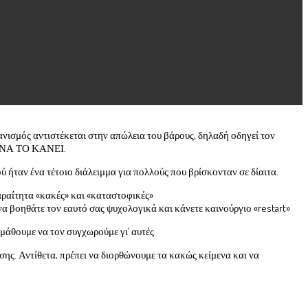
ανισμός αντιστέκεται στην απώλεια του βάρους, δηλαδή οδηγεί τον
Ι ΝΑ ΤΟ ΚΑΝΕΙ.
ταν ένα τέτοιο διάλειμμα για πολλούς που βρίσκονταν σε δίαιτα.
παραίτητα «κακές» και «καταστοφικές»
α βοηθάτε τον εαυτό σας ψυχολογικά και κάνετε καινούργιο «restart»
μάθουμε να τον συγχωρούμε γι’ αυτές.
σης. Αντίθετα, πρέπει να διορθώνουμε τα κακώς κείμενα και να