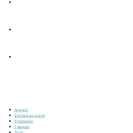
ΓΡΑΦΕΊΑ
ΤΙΜΈΣ
ΕΠΙΚΟΙΝΩΝΊΑ
MENU
CLOSE
Αρχική
Σχετικά με εμένα
Υπηρεσίες
Γραφεία
Τιμές