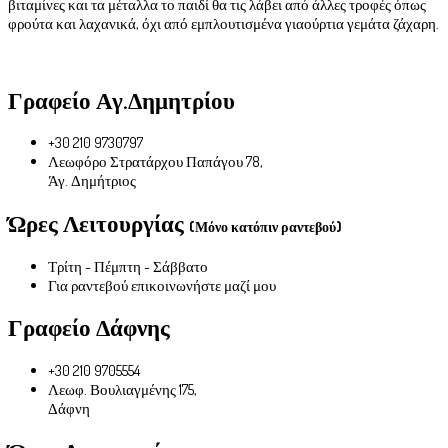
βιταμίνες και τα μέταλλα το παιδί θα τις λάβει από άλλες τροφές όπως
φρούτα και λαχανικά, όχι από εμπλουτισμένα γιαούρτια γεμάτα ζάχαρη.
Γραφείο Αγ.Δημητρίου
+30 210 9730797
Λεωφόρο Στρατάρχου Παπάγου 78,
Άγ. Δημήτριος
Ώρες Λειτουργίας
(Μόνο κατόπιν ραντεβού)
Τρίτη - Πέμπτη - Σάββατο
Για ραντεβού επικοινωνήστε μαζί μου
Γραφείο Δάφνης
+30 210 9705554
Λεωφ. Βουλιαγμένης 175,
Δάφνη