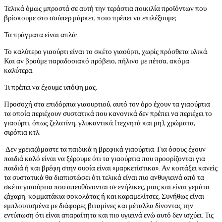
Τελικά όμως μπροστά σε αυτή την τεράστια ποικιλία προϊόντων που
βρίσκουμε στο σούπερ μάρκετ, ποιο πρέπει να επιλέξουμε;
Τα πράγματα είναι απλά:
Το καλύτερο γιαούρτι είναι το σκέτο γιαούρτι, χωρίς πρόσθετα υλικά.
Και αν βρούμε παραδοσιακό πρόβειο, πήλινο με πέτσα, ακόμα
καλύτερα.
Τι πρέπει να έχουμε υπόψη μας:
Προσοχή στα επιδόρπια γιαουρτιού, αυτό τον όρο έχουν τα γιαούρτια
τα οποία περιέχουν συστατικά που κανονικά δεν πρέπει να περιέχει το
γιαούρτι, όπως ζελατίνη, γλυκαντικά (τεχνητά και μη), χρώματα,
σιρόπια κτλ.
Δεν χρειαζόμαστε τα παιδικά η βρεφικά γιαούρτια: Για όσους έχουν
παιδιά καλό είναι να ξέρουμε ότι τα γιαούρτια που προορίζονται για
παιδιά ή και βρέφη στην ουσία είναι «μαρκετίστικα». Αν κοιτάξει κανείς
τα συστατικά θα διαπιστώσει ότι τελικά είναι πιο ανθυγιεινά από τα
σκέτα γιαούρτια που απευθύνονται σε ενήλικες, μιας και είναι γεμάτα
ζάχαρη, κομματάκια σοκολάτας ή και καραμελίτσες. Συνήθως είναι
εμπλουτισμένα με διάφορες βιταμίνες και μέταλλα δίνοντας την
εντύπωση ότι είναι απαραίτητα και πιο υγιεινά ενώ αυτό δεν ισχύει. Τις