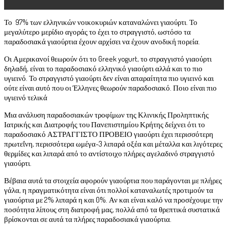
Το 97% των ελληνικών νοικοκυριών καταναλώνει γιαούρτι. Το
μεγαλύτερο μερίδιο αγοράς το έχει το στραγγιστό, ωστόσο τα
παραδοσιακά γιαούρτια έχουν αρχίσει να έχουν ανοδική πορεία.
Οι Αμερικανοί θεωρούν ότι το Greek yogurt, το στραγγιστό γιαούρτι
δηλαδή, είναι το παραδοσιακό ελληνικό γιαούρτι αλλά και το πιο
υγιεινό. Το στραγγιστό γιαούρτι δεν είναι απαραίτητα πιο υγιεινό και
ούτε είναι αυτό που οι Έλληνες θεωρούν παραδοσιακό. Ποιο είναι πιο
υγιεινό τελικά
Μια ανάλυση παραδοσιακών τροφίμων της Κλινικής Προληπτικής
Ιατρικής και Διατροφής του Πανεπιστημίου Κρήτης δείχνει ότι το
παραδοσιακό ΑΣΤΡΑΓΓΙΣΤΟ ΠΡΟΒΕΙΟ γιαούρτι έχει περισσότερη
πρωτεΐνη, περισσότερα ωμέγα-3 λιπαρά οξέα και μέταλλα και λιγότερες
θερμίδες και λιπαρά από το αντίστοιχο πλήρες αγελαδινό στραγγιστό
γιαούρτι.
Βέβαια αυτά τα στοιχεία αφορούν γιαούρτια που παράγονται με πλήρες
γάλα, η πραγματικότητα είναι ότι πολλοί καταναλωτές προτιμούν τα
γιαούρτια με 2% λιπαρά η και 0%. Αν και είναι καλό να προσέχουμε την
ποσότητα λίπους στη διατροφή μας, πολλά από τα θρεπτικά συστατικά
βρίσκονται σε αυτά τα πλήρες παραδοσιακά γιαούρτια.