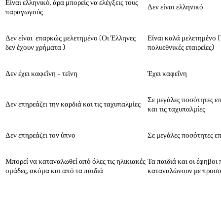
Είναι ελληνικό, άρα μπορείς να ελέγξεις τους
Δεν είναι ελληνικό
παραγωγούς
Δεν είναι επαρκώς μελετημένο (Οι Έλληνες
Είναι καλά μελετημένο 
δεν έχουν χρήματα )
πολυεθνικές εταιρείες)
Δεν έχει καφεΐνη – τεϊνη
Έχει καφεΐνη
Σε μεγάλες ποσότητες επ
Δεν επηρεάζει την καρδιά και τις ταχυπαλμίες
και τις ταχυπαλμίες
Δεν επηρεάζει τον ύπνο
Σε μεγάλες ποσότητες επ
Μπορεί να καταναλωθεί από όλες τις ηλικιακές
Τα παιδιά και οι έφηβοι 
ομάδες, ακόμα και από τα παιδιά
καταναλώνουν με προσ