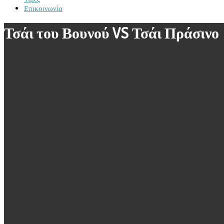
Επικοινωνία
Τσάι του Βουνού VS Τσάι Πράσινο