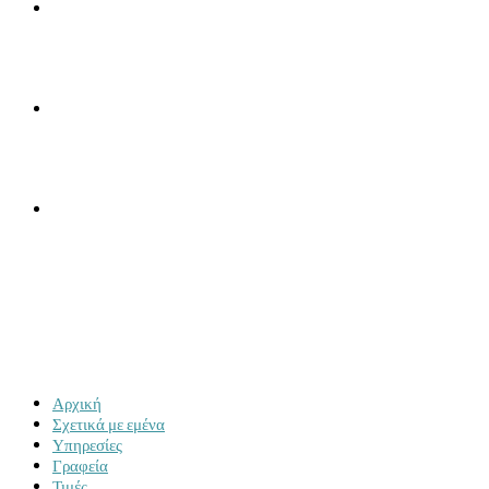
ΓΡΑΦΕΊΑ
ΤΙΜΈΣ
ΕΠΙΚΟΙΝΩΝΊΑ
MENU
CLOSE
Αρχική
Σχετικά με εμένα
Υπηρεσίες
Γραφεία
Τιμές