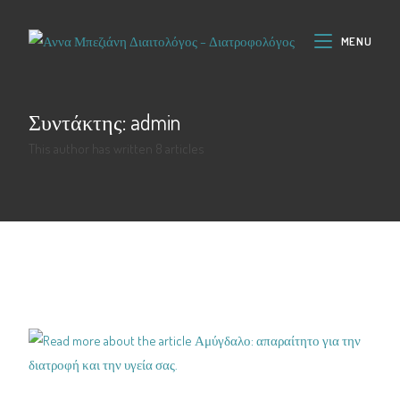
MENU
Συντάκτης:
admin
This author has written 8 articles