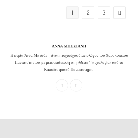
1
2
3
ΆΝΝΑ ΜΠΕΖΙΆΝΗ
Η κυρία Άννα Μπεζιάνη είναι πτυχιούχος διαιτολόγος του Χαροκοπείου
Πανεπιστημίου, με μετεκπαίδευση στη «Θετική Ψυχολογία» από το
Καποδιστριακό Πανεπιστήμιο.